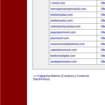
i-movil.com
Ofe
mensajeriaempresarial.com
Ofe
misllamadas.com
Ofe
misllamados.com
Ofe
noticiasentucelular.com
Ofe
pagospormovil.com
Ofe
planmovil.com
Ofe
solucionesdetelefonia.com
Ofe
sutelefonomovil.com
Ofe
telefoniadigital.com
Ofe
ventademoviles.com
Ofe
<< Categoria Anterior (Compras y Comercio
ElectrÃ³nico)