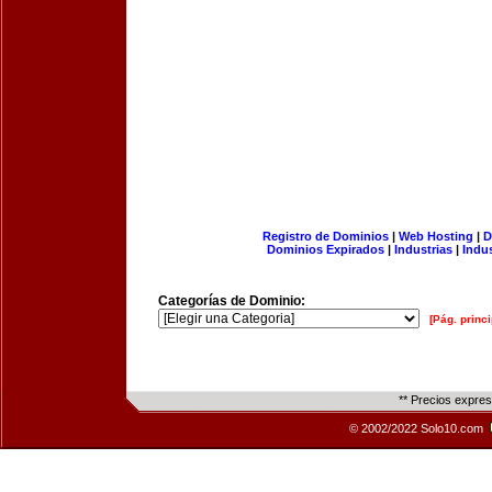
Registro de Dominios
|
Web Hosting
|
D
Dominios Expirados
|
Industrias
|
Indu
Categorías de Dominio:
[Pág. princi
** Precios expre
© 2002/2022 Solo10.com