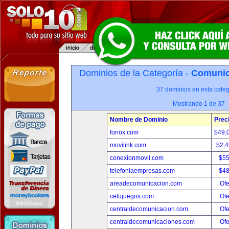
Dominios de la Categoría -
Comunica
37 dominios en esta categ
Mostrando 1 de 37
Nombre de Dominio
Prec
fonox.com
$49,
movilink.com
$2,
conexionmovil.com
$5
telefoniaempresas.com
$4
areadecomunicacion.com
Ofe
celujuegos.com
Ofe
centraldecomunicacion.com
Ofe
centraldecomunicaciones.com
Ofe