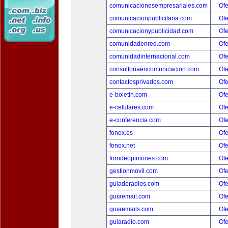
comunicacionesempresariales.com
Ofe
comunicacionpublicitaria.com
Ofe
comunicacionypublicidad.com
Ofe
comunidadenred.com
Ofe
comunidadinternacional.com
Ofe
consultoriaencomunicacion.com
Ofe
contactosprivados.com
Ofe
e-boletin.com
Ofe
e-celulares.com
Ofe
e-conferencia.com
Ofe
fonox.es
Ofe
fonox.net
Ofe
forodeopiniones.com
Ofe
gestionmovil.com
Ofe
guiaderadios.com
Ofe
guiaemail.com
Ofe
guiaemails.com
Ofe
guiaradio.com
Ofe