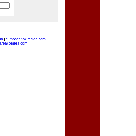
om
|
cursoscapacitacion.com
|
areacompra.com
|