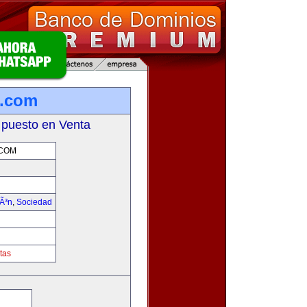
s.com
 puesto en Venta
.COM
iÃ³n
,
Sociedad
tas