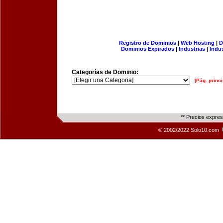
Registro de Dominios
|
Web Hosting
|
D
Dominios Expirados
|
Industrias
|
Indu
Categorías de Dominio:
[Pág. princi
** Precios expre
© 2002/2022 Solo10.com