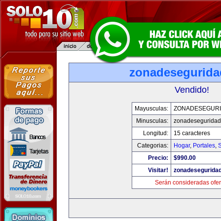
zonadesegurid
Vendido!
Mayusculas:
ZONADESEGUR
Minusculas:
zonadesegurida
Longitud:
15 caracteres
Categorias:
Hogar
,
Portales
,
Precio:
$990.00
Visitar!
zonadesegurida
Serán consideradas ofer