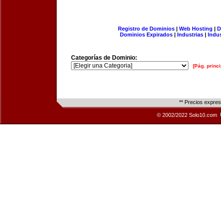
Registro de Dominios
|
Web Hosting
|
D
Dominios Expirados
|
Industrias
|
Indu
Categorías de Dominio:
[Pág. princi
** Precios expre
© 2002/2022 Solo10.com