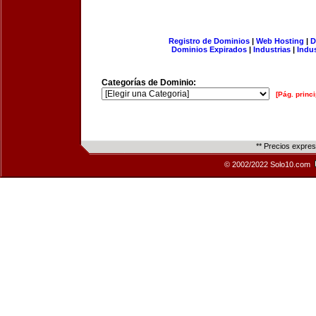
Registro de Dominios
|
Web Hosting
|
D
Dominios Expirados
|
Industrias
|
Indu
Categorías de Dominio:
[Pág. princi
** Precios expre
© 2002/2022 Solo10.com