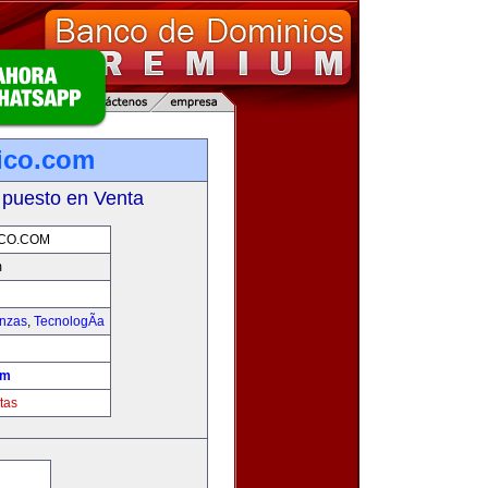
ico.com
 puesto en Venta
CO.COM
m
anzas
,
TecnologÃ­a
om
tas