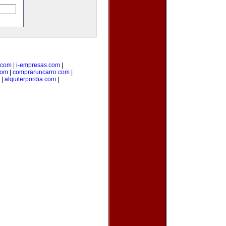
.com
|
i-empresas.com
|
com
|
compraruncarro.com
|
|
alquilerpordia.com
|