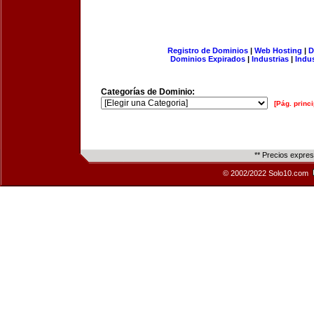
Registro de Dominios
|
Web Hosting
|
D
Dominios Expirados
|
Industrias
|
Indu
Categorías de Dominio:
[Pág. princi
** Precios expre
© 2002/2022 Solo10.com