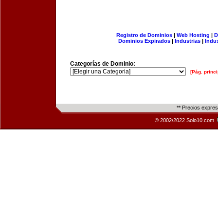
Registro de Dominios
|
Web Hosting
|
D
Dominios Expirados
|
Industrias
|
Indu
Categorías de Dominio:
[Pág. princi
** Precios expre
© 2002/2022 Solo10.com