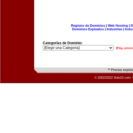
Registro de Dominios
|
Web Hosting
|
D
Dominios Expirados
|
Industrias
|
Indu
Categorías de Dominio:
[Pág. princi
** Precios expre
© 2002/2022 Solo10.com