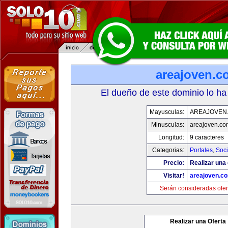
areajoven.c
El dueño de este dominio lo ha
Mayusculas:
AREAJOVEN
Minusculas:
areajoven.co
Longitud:
9 caracteres
Categorias:
Portales
,
Soc
Precio:
Realizar una 
Visitar!
areajoven.c
Serán consideradas ofer
Realizar una Oferta