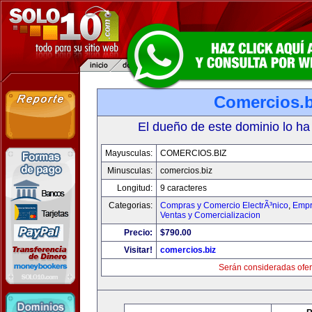
Comercios.b
El dueño de este dominio lo ha
Mayusculas:
COMERCIOS.BIZ
Minusculas:
comercios.biz
Longitud:
9 caracteres
Categorias:
Compras y Comercio ElectrÃ³nico
,
Empr
Ventas y Comercializacion
Precio:
$790.00
Visitar!
comercios.biz
Serán consideradas ofer