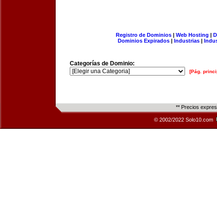
Registro de Dominios
|
Web Hosting
|
D
Dominios Expirados
|
Industrias
|
Indu
Categorías de Dominio:
[Pág. princi
** Precios expre
© 2002/2022 Solo10.com