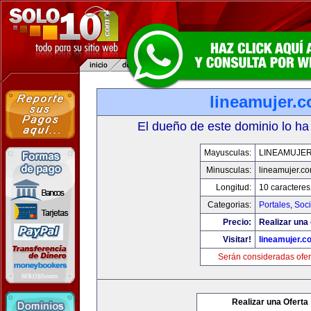
lineamujer.
El dueño de este dominio lo ha
Mayusculas:
LINEAMUJE
Minusculas:
lineamujer.c
Longitud:
10 caracteres
Categorias:
Portales
,
Soc
Precio:
Realizar una 
Visitar!
lineamujer.c
Serán consideradas ofer
Realizar una Oferta