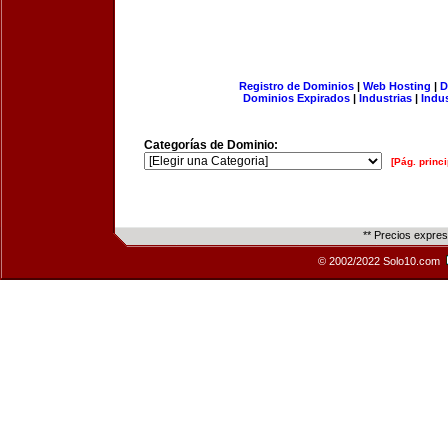
Registro de Dominios
|
Web Hosting
|
D
Dominios Expirados
|
Industrias
|
Indu
Categorías de Dominio:
[Pág. princi
** Precios expre
© 2002/2022 Solo10.com