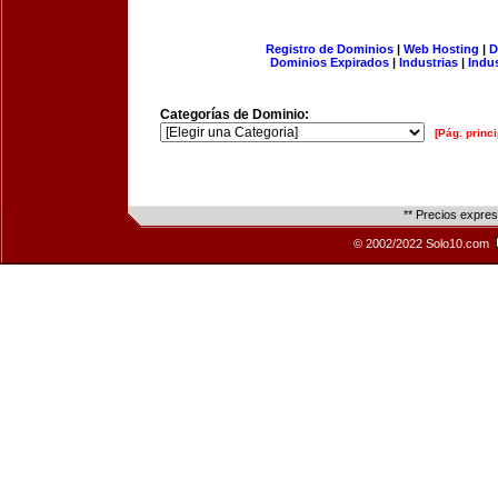
Registro de Dominios
|
Web Hosting
|
D
Dominios Expirados
|
Industrias
|
Indu
Categorías de Dominio:
[Pág. princi
** Precios expre
© 2002/2022 Solo10.com