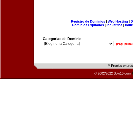
Registro de Dominios
|
Web Hosting
|
D
Dominios Expirados
|
Industrias
|
Indu
Categorías de Dominio:
[Pág. princi
** Precios expre
© 2002/2022 Solo10.com