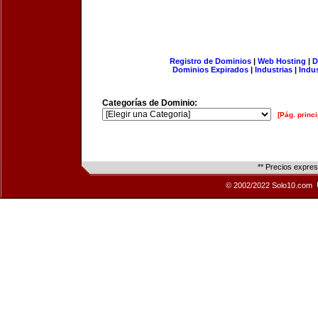
Registro de Dominios
|
Web Hosting
|
D
Dominios Expirados
|
Industrias
|
Indu
Categorías de Dominio:
[Pág. princi
** Precios expre
© 2002/2022 Solo10.com