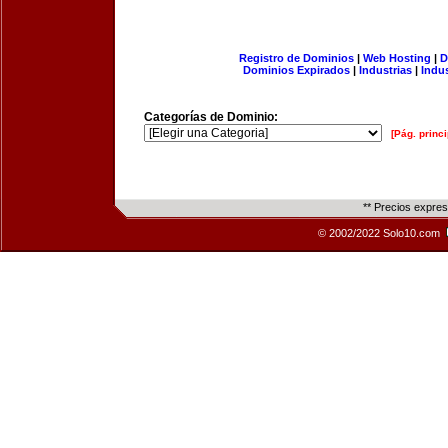
Registro de Dominios
|
Web Hosting
|
D
Dominios Expirados
|
Industrias
|
Indu
Categorías de Dominio:
[Pág. princi
** Precios expre
© 2002/2022 Solo10.com