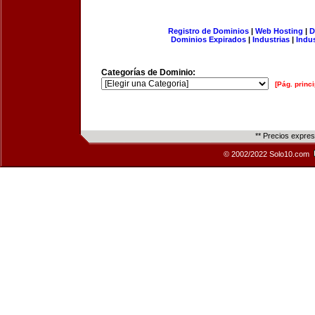
Registro de Dominios
|
Web Hosting
|
D
Dominios Expirados
|
Industrias
|
Indu
Categorías de Dominio:
[Pág. princi
** Precios expre
© 2002/2022 Solo10.com