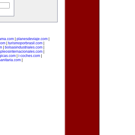
ama.com
|
planesdeviaje.com
|
.com
|
turismoporbrasil.com
|
om
|
bolsasindustriales.com
|
pleosinternacionales.com
|
gicas.com
|
i-coches.com
|
sanitaria.com
|