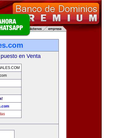
les.com
 puesto en Venta
IALES.COM
.com
a!
s.com
tas