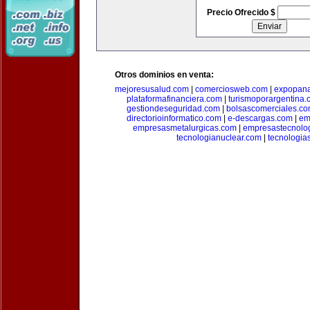
Precio Ofrecido $
Otros dominios en venta:
mejoresusalud.com
|
comerciosweb.com
|
expopan
plataformafinanciera.com
|
turismoporargentina
gestiondeseguridad.com
|
bolsascomerciales.c
directorioinformatico.com
|
e-descargas.com
|
em
empresasmetalurgicas.com
|
empresastecnolo
tecnologianuclear.com
|
tecnologia