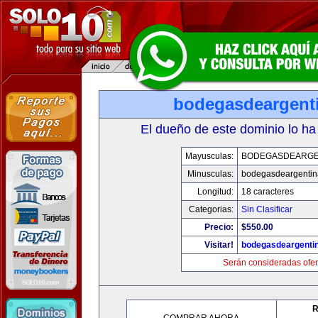
bodegasdeargent
El dueño de este dominio lo ha
Mayusculas:
BODEGASDEARGE
Minusculas:
bodegasdeargenti
Longitud:
18 caracteres
Categorias:
Sin Clasificar
Precio:
$550.00
Visitar!
bodegasdeargenti
Serán consideradas ofer
R