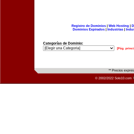
Registro de Dominios
|
Web Hosting
|
D
Dominios Expirados
|
Industrias
|
Indu
Categorías de Dominio:
[Pág. princi
** Precios expre
© 2002/2022 Solo10.com