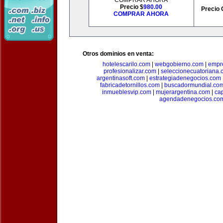
COMPRAR AHORA
Precio $
980.00
Precio 
COMPRAR AHORA
Otros dominios en venta:
hotelescarilo.com
|
webgobierno.com
|
empr
profesionalizar.com
|
seleccionecuatoriana.
argentinasoft.com
|
estrategiadenegocios.com
fabricadetornillos.com
|
buscadormundial.co
inmueblesvip.com
|
mujerargentina.com
|
ca
agendadenegocios.co