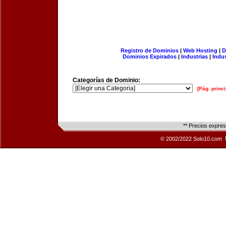
Registro de Dominios
|
Web Hosting
|
D
Dominios Expirados
|
Industrias
|
Indu
Categorías de Dominio:
[Pág. princi
** Precios expre
© 2002/2022 Solo10.com