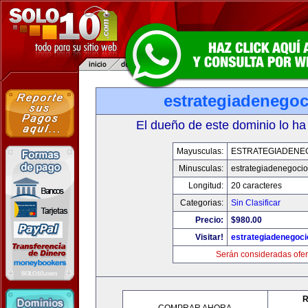
estrategiadenego
El dueño de este dominio lo ha
Mayusculas:
ESTRATEGIADENE
Minusculas:
estrategiadenegoci
Longitud:
20 caracteres
Categorias:
Sin Clasificar
Precio:
$980.00
Visitar!
estrategiadenegoc
Serán consideradas ofer
R