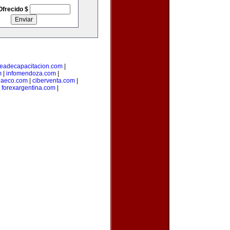
Ofrecido $
eadecapacitacion.com
|
m
|
infomendoza.com
|
iaeco.com
|
ciberventa.com
|
|
forexargentina.com
|