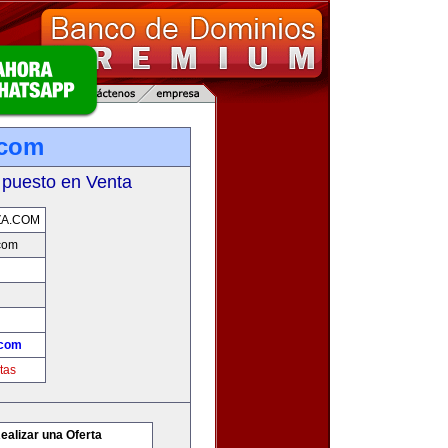
.com
 puesto en Venta
ZA.COM
com
.com
tas
ealizar una Oferta