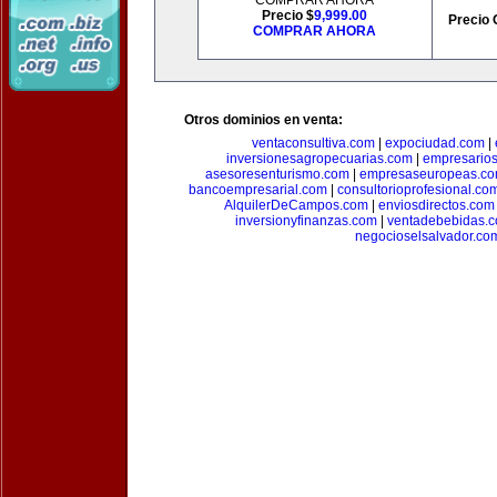
COMPRAR AHORA
Precio $
9,999.00
Precio 
COMPRAR AHORA
Otros dominios en venta:
ventaconsultiva.com
|
expociudad.com
|
inversionesagropecuarias.com
|
empresario
asesoresenturismo.com
|
empresaseuropeas.c
bancoempresarial.com
|
consultorioprofesional.co
AlquilerDeCampos.com
|
enviosdirectos.com
inversionyfinanzas.com
|
ventadebebidas.
negocioselsalvador.co