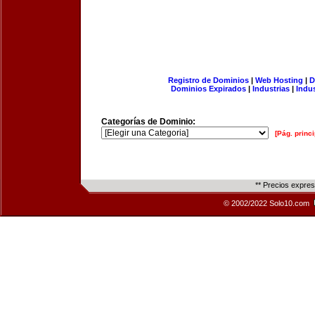
Registro de Dominios
|
Web Hosting
|
D
Dominios Expirados
|
Industrias
|
Indu
Categorías de Dominio:
[Pág. princi
** Precios expre
© 2002/2022 Solo10.com