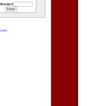
Ofrecido $
s.net
|