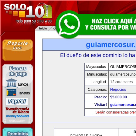
guiamercosur
El dueño de este dominio lo ha
Mayusculas:
GUIAMERCOS
Minusculas:
guiamercosur.
Longitud:
12 caracteres
Categorias:
Negocios
Precio:
$5,000.00
Visitar!
guiamercosur
Serán consideradas ofer
R