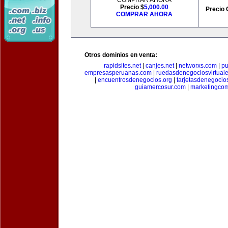
COMPRAR AHORA
Precio $
5,000.00
Precio 
COMPRAR AHORA
Otros dominios en venta:
rapidsites.net
|
canjes.net
|
networxs.com
|
pu
empresasperuanas.com
|
ruedasdenegociosvirtual
|
encuentrosdenegocios.org
|
tarjetasdenegocio
guiamercosur.com
|
marketingcom