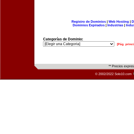
Registro de Dominios
|
Web Hosting
|
D
Dominios Expirados
|
Industrias
|
Indu
Categorías de Dominio:
[Pág. princi
** Precios expre
© 2002/2022 Solo10.com