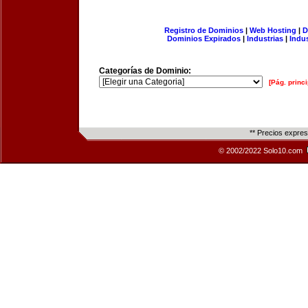
Registro de Dominios
|
Web Hosting
|
D
Dominios Expirados
|
Industrias
|
Indu
Categorías de Dominio:
[Pág. princi
** Precios expre
© 2002/2022 Solo10.com